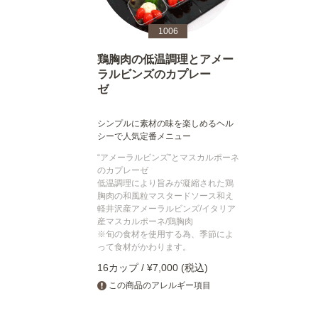
1006
鶏胸肉の低温調理とアメー
ラルビンズのカプレー
ゼ
シンプルに素材の味を楽しめるヘル
シーで人気定番メニュー
“アメーラルビンズ”とマスカルポーネ
のカプレーゼ
低温調理により旨みが凝縮された鶏
胸肉の和風粒マスタードソース和え
軽井沢産アメーラルビンズ/イタリア
産マスカルポーネ/鶏胸肉
※旬の食材を使用する為、季節によ
って食材がかわります。
16カップ / ¥7,000 (税込)
この商品のアレルギー項目