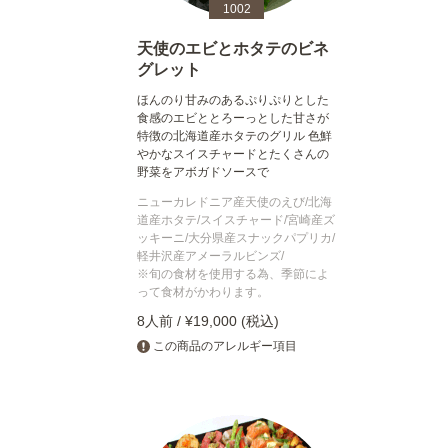
1002
天使のエビとホタテのビネ
グレット
ほんのり甘みのあるぷりぷりとした
食感のエビととろーっとした甘さが
特徴の北海道産ホタテのグリル 色鮮
やかなスイスチャードとたくさんの
野菜をアボガドソースで
ニューカレドニア産天使のえび/北海
道産ホタテ/スイスチャード/宮崎産ズ
ッキーニ/大分県産スナックパプリカ/
軽井沢産アメーラルビンズ/
※旬の食材を使用する為、季節によ
って食材がかわります。
8人前 / ¥19,000 (税込)
この商品のアレルギー項目