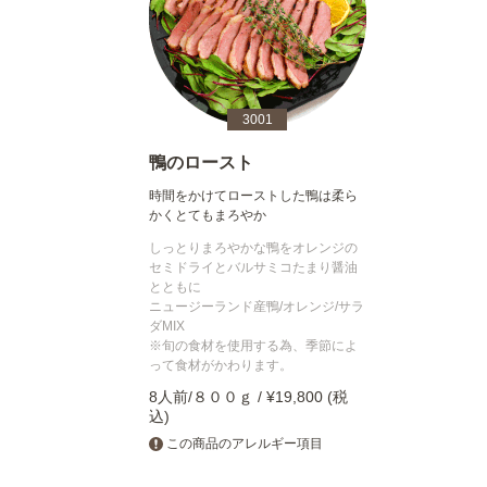
3001
鴨のロースト
時間をかけてローストした鴨は柔ら
かくとてもまろやか
しっとりまろやかな鴨をオレンジの
セミドライとバルサミコたまり醤油
とともに
ニュージーランド産鴨/オレンジ/サラ
ダMIX
※旬の食材を使用する為、季節によ
って食材がかわります。
8人前/８００ｇ / ¥19,800 (税
込)
この商品のアレルギー項目