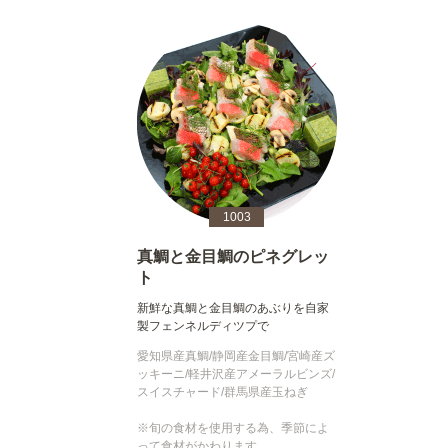
1003
真鯛と金目鯛のピネグレッ
ト
新鮮な真鯛と金目鯛のあぶりを自家
製フェンネルディツプで
愛知県産真鯛/静岡産金目鯛/宮崎産ズ
ッキーニ/軽井沢産アメーラルビンズ/
スイスチャード/群馬県産玉ねぎ
※旬の食材を使用する為、季節によ
って食材がかわります。