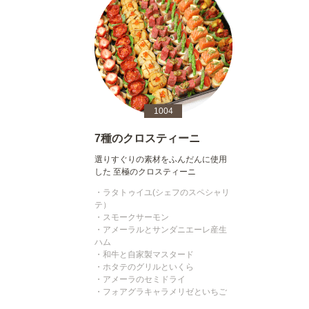
1004
7種のクロスティーニ
選りすぐりの素材をふんだんに使用
した 至極のクロスティーニ
・ラタトゥイユ(シェフのスペシャリ
テ）
・スモークサーモン
・アメーラルとサンダニエーレ産生
ハム
・和牛と自家製マスタード
・ホタテのグリルといくら
・アメーラのセミドライ
・フォアグラキャラメリゼといちご