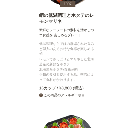
1007
蛸の低温調理とホタテのレ
モンマリネ
新鮮なシーフードの素材を活かしつ
つ食感を.楽しめるプレート
低温調理ならではの凝縮された旨み
と弾力のある独特な食感が楽しめる
蛸
レモンでさっぱりとマリネした北海
道産の新鮮なホタテ
北海道産ホタテ/青森産蛸
※旬の食材を使用する為、季節によ
って食材がかわります。
16カップ / ¥8,800 (税込)
この商品のアレルギー項目