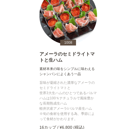
1008
アメーラのセミドライトマ
トと生ハム
素材本来の味をシンプルに味わえる
シャンパンによくあう一品
旨味が凝縮された濃厚なアメーラの
セミドライトマトと
世界3大生ハムのひとつであるパルマ
ハムは100％ナチュラルで風味豊か
な長期熟成生ハム
軽井沢産アメーラ/パルマ産生ハム
※旬の食材を使用する為、季節によ
って食材がかわります。
16カップ / ¥6,800 (税込)