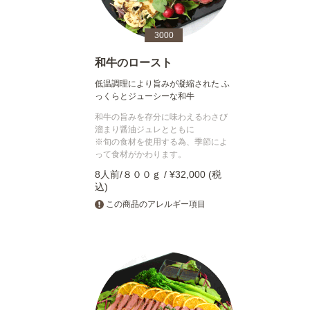
3000
和牛のロースト
低温調理により旨みが凝縮された ふ
っくらとジューシーな和牛
和牛の旨みを存分に味わえるわさび
溜まり醤油ジュレとともに
※旬の食材を使用する為、季節によ
って食材がかわります。
8人前/８００ｇ / ¥32,000 (税
込)
この商品のアレルギー項目